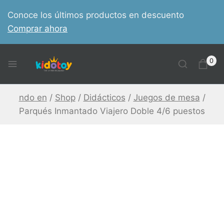
Skip
Conoce los últimos productos en descuento
to
Comprar ahora
content
0
ndo en
/
Shop
/
Didácticos
/
Juegos de mesa
/
Parqués Inmantado Viajero Doble 4/6 puestos