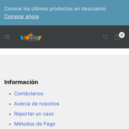
Conoce los últimos productos en descuento
Comprar ahora
0
Información
Contáctenos
Acerca de nosotros
Reportar un caso
Métodos de Pago