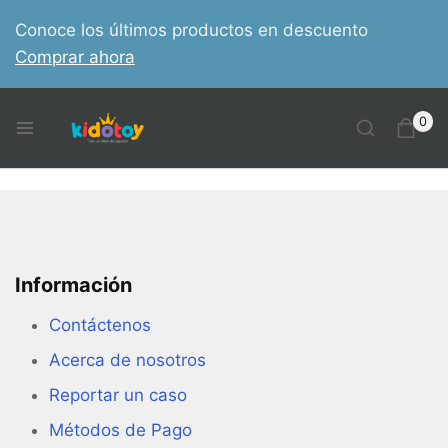
Conoce los últimos productos en descuento
Comprar ahora
0
Información
Contáctenos
Acerca de nosotros
Reportar un caso
Métodos de Pago