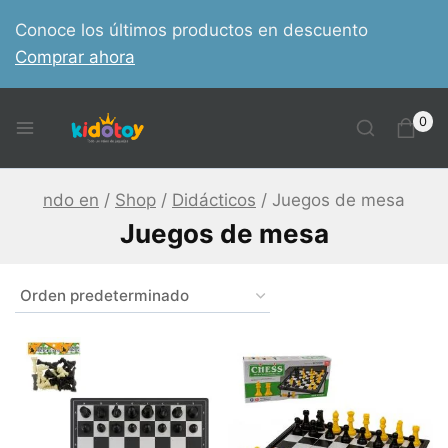
Skip
Conoce los últimos productos en descuento
to
Comprar ahora
content
0
ndo en
/
Shop
/
Didácticos
/
Juegos de mesa
Juegos de mesa