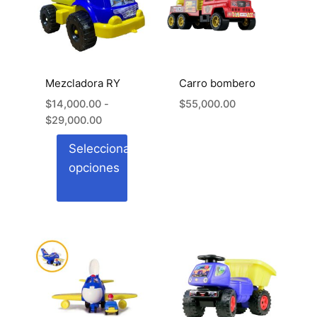
Mezcladora RY
Carro bombero
$
14,000.00
-
$
55,000.00
Rango
$
29,000.00
de
Seleccionar
precios:
opciones
desde
$14,000.00
hasta
Este
$29,000.00
producto
tiene
múltiples
variantes.
Las