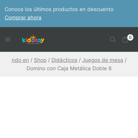
Skip
Conoce los últimos productos en descuento
to
Comprar ahora
content
0
ndo en
/
Shop
/
Didácticos
/
Juegos de mesa
/
Domino con Caja Metálica Doble 6