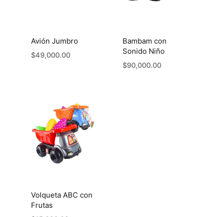
opciones
se
pueden
Avión Jumbro
Bambam con
elegir
Sonido Niño
$
49,000.00
en
$
90,000.00
la
página
de
producto
Volqueta ABC con
Frutas