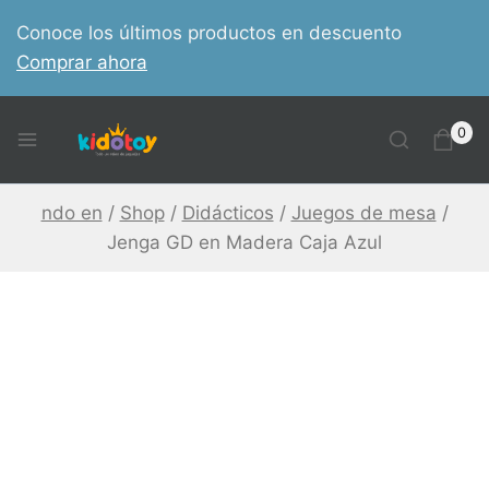
Skip
Conoce los últimos productos en descuento
to
Comprar ahora
content
0
ndo en
/
Shop
/
Didácticos
/
Juegos de mesa
/
Jenga GD en Madera Caja Azul