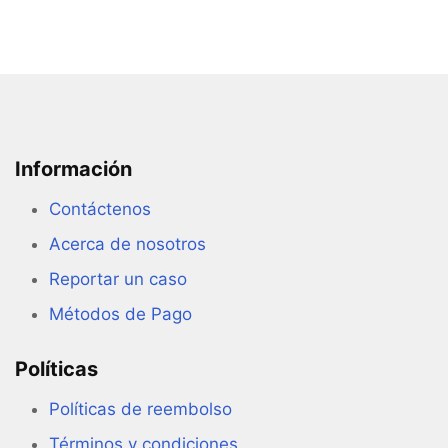
la
página
de
producto
Información
Contáctenos
Acerca de nosotros
Reportar un caso
Métodos de Pago
Políticas
Políticas de reembolso
Términos y condiciones