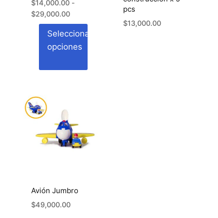
$
14,000.00
-
pcs
Rango
$
29,000.00
$
13,000.00
de
Seleccionar
precios:
opciones
desde
$14,000.00
hasta
Este
$29,000.00
producto
tiene
múltiples
variantes.
Las
opciones
se
pueden
Avión Jumbro
elegir
$
49,000.00
en