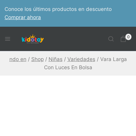
Skip
Conoce los últimos productos en descuento
to
Comprar ahora
content
0
ndo en
/
Shop
/
Niñas
/
Variedades
/
Vara Larga
Con Luces En Bolsa