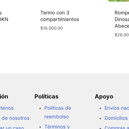
s
Termo con 3
Romp
TOKN
compartimientos
Dinos
Abece
$
16,000.00
$
28,00
ión
Políticas
Apoyo
ctenos
Políticas de
Envíos nac
reembolso
 de nosotros
Domicilios
Términos y
ar un caso
Compras a