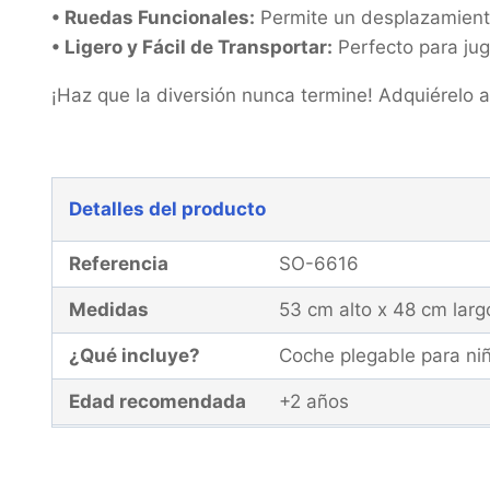
• Ruedas Funcionales:
Permite un desplazamiento
• Ligero y Fácil de Transportar:
Perfecto para juga
¡Haz que la diversión nunca termine! Adquiérelo 
Detalles del producto
Referencia
SO-6616
Medidas
53 cm alto x 48 cm larg
¿Qué incluye?
Coche plegable para ni
Edad recomendada
+2 años
Garantía
El producto y la caja d