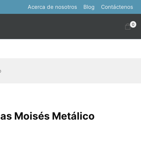
Acerca de nosotros
Blog
Contáctenos
0
o
s Moisés Metálico