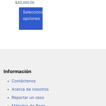
$
40,000.00
la
página
Seleccionar
de
opciones
producto
Este
producto
tiene
múltiples
variantes.
Las
Información
opciones
se
Contáctenos
pueden
Acerca de nosotros
elegir
en
Reportar un caso
la
Métodos de Pago