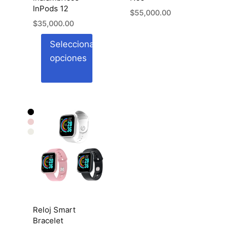
InPods 12
$
55,000.00
$
35,000.00
Seleccionar
opciones
Este
producto
tiene
múltiples
variantes.
Las
opciones
se
pueden
Reloj Smart
elegir
Bracelet
en