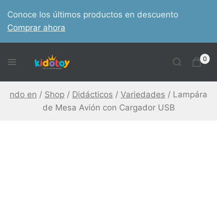
Skip
Conoce los últimos productos en descuento
to
Comprar ahora
content
0
ndo en
/
Shop
/
Didácticos
/
Variedades
/
Lampára
de Mesa Avión con Cargador USB