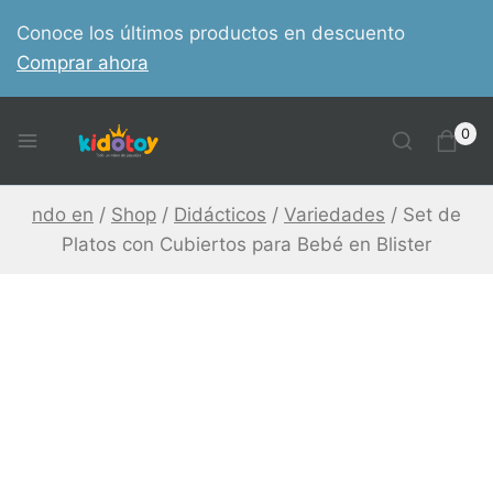
Skip
Conoce los últimos productos en descuento
to
Comprar ahora
content
0
ndo en
/
Shop
/
Didácticos
/
Variedades
/
Set de
Platos con Cubiertos para Bebé en Blister