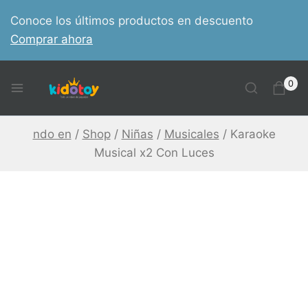
Skip
Conoce los últimos productos en descuento
to
Comprar ahora
content
0
ndo en
/
Shop
/
Niñas
/
Musicales
/
Karaoke
Musical x2 Con Luces