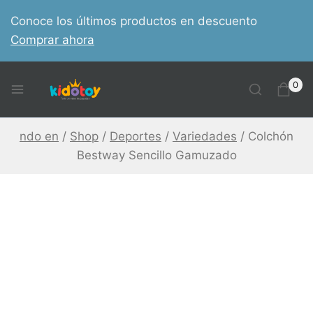
Skip
Conoce los últimos productos en descuento
to
Comprar ahora
content
0
ndo en
/
Shop
/
Deportes
/
Variedades
/
Colchón
Bestway Sencillo Gamuzado