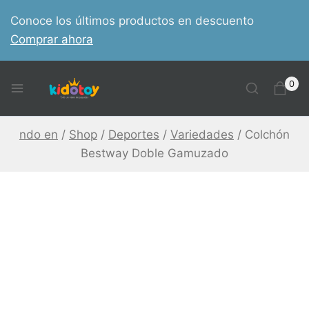
Skip
Conoce los últimos productos en descuento
to
Comprar ahora
content
0
ndo en
/
Shop
/
Deportes
/
Variedades
/
Colchón
Bestway Doble Gamuzado