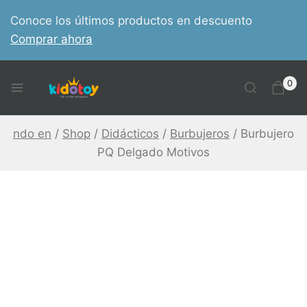
Skip
Conoce los últimos productos en descuento
to
Comprar ahora
content
0
ndo en
/
Shop
/
Didácticos
/
Burbujeros
/
Burbujero
PQ Delgado Motivos