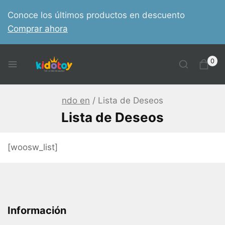
Skip
Conoce los últimos productos en descuento
to
Comprar ahora
content
0
ndo en
/
Lista de Deseos
Lista de Deseos
[woosw_list]
Información