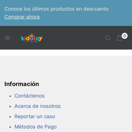
Conoce los últimos productos en descuento
Comprar ahora
0
Información
Contáctenos
Acerca de nosotros
Reportar un caso
Métodos de Pago