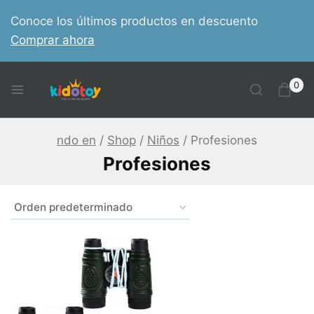
Skip
Conoce los últimos productos en descuento
to
Comprar ahora
content
0
ndo en
/
Shop
/
Niños
/
Profesiones
Profesiones