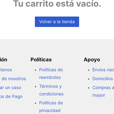
Tu carrito está vacío.
Volver a la tienda
ión
Políticas
Apoyo
ctenos
Políticas de
Envíos nac
reembolso
 de nosotros
Domicilios
Términos y
ar un caso
Compras a
condiciones
mayor
os de Pago
Políticas de
privacidad